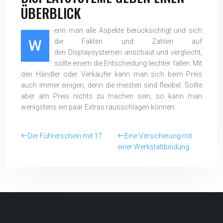
ÜBERBLICK
enn man alle Aspekte berücksichtigt und sich
W
die Fakten und Zahlen auf
den Displaysystemen anschaut und vergleicht,
sollte einem die Entscheidung leichter fallen. Mit
den Händler oder Verkäufer kann man sich beim Preis
auch immer einigen, denn die meisten sind flexibel. Sollte
aber am Preis nichts zu machen sein, so kann man
wenigstens ein paar Extras rausschlagen können.
Der Führerschein mit 17
Eine Versicherung mit
einer Werkstattbindung